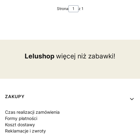
Strona
z 1
Lelushop
więcej niż zabawki!
Linki w stopce
ZAKUPY
Czas realizacji zamówienia
Formy płatności
Koszt dostawy
Reklamacje i zwroty