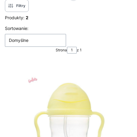
Filtry
Produkty:
2
Lista produktów
Sortowanie:
Domyślne
Strona
z 1