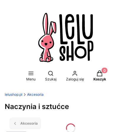
Produkty w koszy
Otwórz wyszukiwarkę
Menu
Szukaj
Zaloguj się
Koszyk
lelushop.pl
Akcesoria
Naczynia i sztućce
Akcesoria