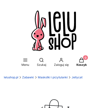
Produkty w koszy
Otwórz wyszukiwarkę
Menu
Szukaj
Zaloguj się
Koszyk
lelushop.pl
Zabawki
Maskotki i przytulanki
Jellycat